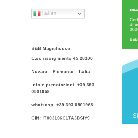
Italian
B&B Magichouse
C.so risorgimento 45 28100
Novara – Piemonte – Italia
info e prenotazioni: +39 393
0501958
whatsapp: +39 393 0501968
CIN: IT003106C1TA3BSIY9
CIR: 003106-BEB-00006