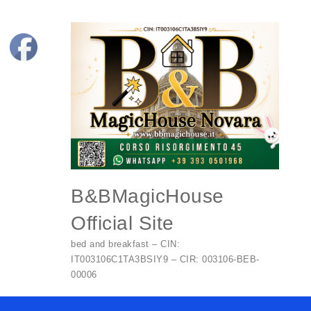
Skip to content
B&BMagicHouse
Official Site
bed and breakfast – CIN:
IT003106C1TA3BSIY9 – CIR: 003106-BEB-
00006